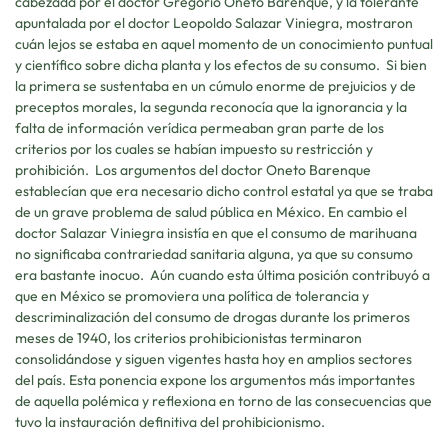
cabezada por el doctor Gregorio Oneto Barenque, y la tolerante
apuntalada por el doctor Leopoldo Salazar Viniegra, mostraron
cuán lejos se estaba en aquel momento de un conocimiento puntual
y científico sobre dicha planta y los efectos de su consumo. Si bien
la primera se sustentaba en un cúmulo enorme de prejuicios y de
preceptos morales, la segunda reconocía que la ignorancia y la
falta de información verídica permeaban gran parte de los
criterios por los cuales se habían impuesto su restricción y
prohibición. Los argumentos del doctor Oneto Barenque
establecían que era necesario dicho control estatal ya que se traba
de un grave problema de salud pública en México. En cambio el
doctor Salazar Viniegra insistía en que el consumo de marihuana
no significaba contrariedad sanitaria alguna, ya que su consumo
era bastante inocuo. Aún cuando esta última posición contribuyó a
que en México se promoviera una política de tolerancia y
descriminalización del consumo de drogas durante los primeros
meses de 1940, los criterios prohibicionistas terminaron
consolidándose y siguen vigentes hasta hoy en amplios sectores
del país. Esta ponencia expone los argumentos más importantes
de aquella polémica y reflexiona en torno de las consecuencias que
tuvo la instauración definitiva del prohibicionismo.