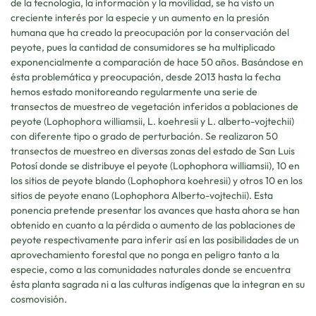
de la tecnología, la información y la movilidad, se ha visto un
creciente interés por la especie y un aumento en la presión
humana que ha creado la preocupación por la conservación del
peyote, pues la cantidad de consumidores se ha multiplicado
exponencialmente a comparación de hace 50 años. Basándose en
ésta problemática y preocupación, desde 2013 hasta la fecha
hemos estado monitoreando regularmente una serie de
transectos de muestreo de vegetación inferidos a poblaciones de
peyote (Lophophora williamsii, L. koehresii y L. alberto-vojtechii)
con diferente tipo o grado de perturbación. Se realizaron 50
transectos de muestreo en diversas zonas del estado de San Luis
Potosí donde se distribuye el peyote (Lophophora williamsii), 10 en
los sitios de peyote blando (Lophophora koehresii) y otros 10 en los
sitios de peyote enano (Lophophora Alberto-vojtechii). Esta
ponencia pretende presentar los avances que hasta ahora se han
obtenido en cuanto a la pérdida o aumento de las poblaciones de
peyote respectivamente para inferir así en las posibilidades de un
aprovechamiento forestal que no ponga en peligro tanto a la
especie, como a las comunidades naturales donde se encuentra
ésta planta sagrada ni a las culturas indígenas que la integran en su
cosmovisión.