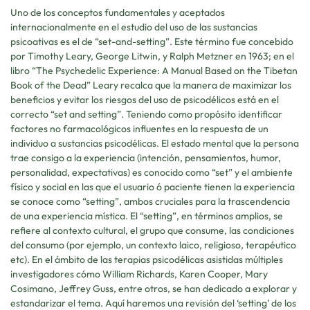
Uno de los conceptos fundamentales y aceptados
internacionalmente en el estudio del uso de las sustancias
psicoativas es el de “set-and-setting”. Este término fue concebido
por Timothy Leary, George Litwin, y Ralph Metzner en 1963; en el
libro “The Psychedelic Experience: A Manual Based on the Tibetan
Book of the Dead” Leary recalca que la manera de maximizar los
beneficios y evitar los riesgos del uso de psicodélicos está en el
correcto “set and setting”. Teniendo como propósito identificar
factores no farmacológicos influentes en la respuesta de un
individuo a sustancias psicodélicas. El estado mental que la persona
trae consigo a la experiencia (intención, pensamientos, humor,
personalidad, expectativas) es conocido como “set” y el ambiente
físico y social en las que el usuario ó paciente tienen la experiencia
se conoce como “setting”, ambos cruciales para la trascendencia
de una experiencia mística. El “setting”, en términos amplios, se
refiere al contexto cultural, el grupo que consume, las condiciones
del consumo (por ejemplo, un contexto laico, religioso, terapéutico
etc). En el ámbito de las terapias psicodélicas asistidas múltiples
investigadores cómo William Richards, Karen Cooper, Mary
Cosimano, Jeffrey Guss, entre otros, se han dedicado a explorar y
estandarizar el tema. Aquí haremos una revisión del ‘setting’ de los