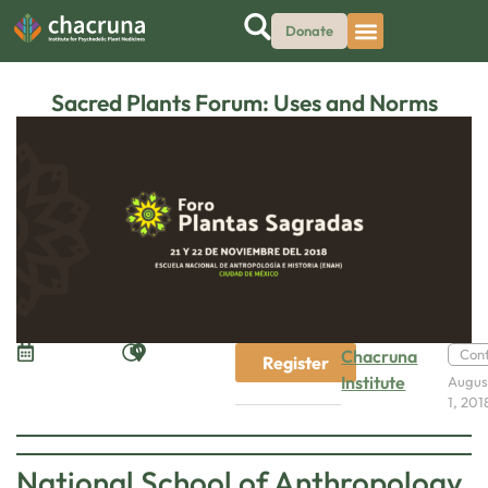
Donate
Sacred Plants Forum: Uses and Norms
Chacruna
Con
Register
Institute
Augus
1, 201
National School of Anthropology