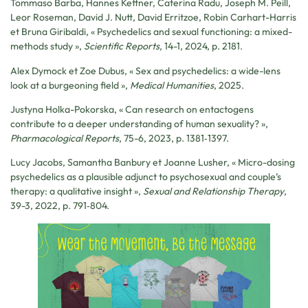
Tommaso Barba, Hannes Kettner, Caterina Radu, Joseph M. Peill,
Leor Roseman, David J. Nutt, David Erritzoe, Robin Carhart-Harris
et Bruna Giribaldi, « Psychedelics and sexual functioning: a mixed-
methods study »,
Scientific Reports
, 14-1, 2024, p. 2181.
Alex Dymock et Zoe Dubus, « Sex and psychedelics: a wide-lens
look at a burgeoning field »,
Medical Humanities
, 2025.
Justyna Holka-Pokorska, « Can research on entactogens
contribute to a deeper understanding of human sexuality? »,
Pharmacological Reports
, 75-6, 2023, p. 1381‑1397.
Lucy Jacobs, Samantha Banbury et Joanne Lusher, « Micro-dosing
psychedelics as a plausible adjunct to psychosexual and couple’s
therapy: a qualitative insight »,
Sexual and Relationship Therapy
,
39-3, 2022, p. 791‑804.