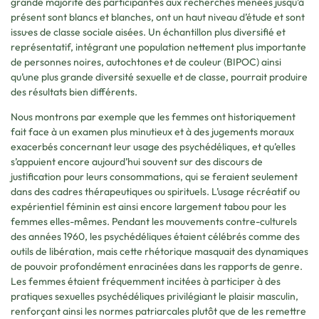
grande majorité des participant·es aux recherches menées jusqu’à
présent sont blancs et blanches, ont un haut niveau d’étude et sont
issu·es de classe sociale aisées. Un échantillon plus diversifié et
représentatif, intégrant une population nettement plus importante
de personnes noires, autochtones et de couleur (BIPOC) ainsi
qu’une plus grande diversité sexuelle et de classe, pourrait produire
des résultats bien différents.
Nous montrons par exemple que les femmes ont historiquement
fait face à un examen plus minutieux et à des jugements moraux
exacerbés concernant leur usage des psychédéliques, et qu’elles
s’appuient encore aujourd’hui souvent sur des discours de
justification pour leurs consommations, qui se feraient seulement
dans des cadres thérapeutiques ou spirituels. L’usage récréatif ou
expérientiel féminin est ainsi encore largement tabou pour les
femmes elles-mêmes. Pendant les mouvements contre-culturels
des années 1960, les psychédéliques étaient célébrés comme des
outils de libération, mais cette rhétorique masquait des dynamiques
de pouvoir profondément enracinées dans les rapports de genre.
Les femmes étaient fréquemment incitées à participer à des
pratiques sexuelles psychédéliques privilégiant le plaisir masculin,
renforçant ainsi les normes patriarcales plutôt que de les remettre