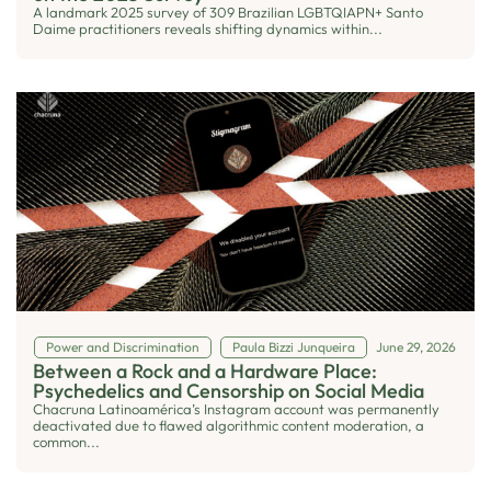
A landmark 2025 survey of 309 Brazilian LGBTQIAPN+ Santo
Daime practitioners reveals shifting dynamics within...
Power and Discrimination
Paula Bizzi Junqueira
June 29, 2026
Between a Rock and a Hardware Place:
Psychedelics and Censorship on Social Media
Chacruna Latinoamérica’s Instagram account was permanently
deactivated due to flawed algorithmic content moderation, a
common...