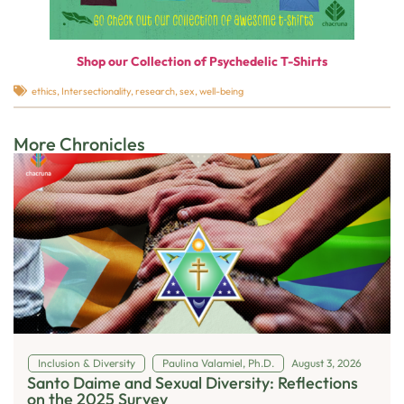
Shop our Collection of Psychedelic T-Shirts
ethics
,
Intersectionality
,
research
,
sex
,
well-being
More Chronicles
Inclusion & Diversity
Paulina Valamiel, Ph.D.
August 3, 2026
Santo Daime and Sexual Diversity: Reflections
on the 2025 Survey