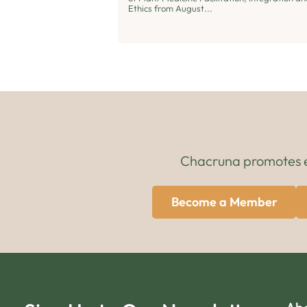
Ethics from August...
Chacruna promotes edu
Become a Member