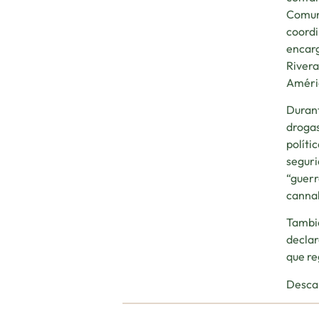
Comuni
coordi
encarg
Rivera
Améric
Durant
drogas
políti
seguri
“guerr
cannab
Tambié
declar
que re
Desca