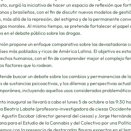
sto, surgió la iniciativa de hacer un espacio de reflexión que fo
nos y brasileños, con el fin de discutir nuevos modelos de gesti
, más allá de la represión, del estigma y de la permanente con
os morales. Al mismo tiempo, se pretende fortalecer el papel d
es en el debate público sobre las drogas.
nión propone un enfoque comparativo sobre las devastadoras co
íses más poblados y ricos de América Latina. El objetivo es esta
rechos humanos, con el fin de comprender mejor el complejo f
os factores que lo rodean.
tende buscar un debate sobre los cambios y permanencias de los 
es de sustancias psicoactivas, y los dilemas y perspectivas actual
poránea, incluyendo aquellos usos considerados problemático
nto inaugural se llevará a cabo el lunes 5 de octubre a las 9:30 
a Beatriz Labate (profesora-investigadora de ciesas Occidente 
 Agustín Escobar (director general del ciesas) y Jorge Hernánd
na para el Estudio de la Cannabis y del Colectivo por una Políti
emos con la presencia de destacadas figuras expertas en el te