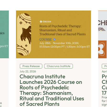
Press Release
Chacruna Institute
P
July 22, 2026
Apri
Chacruna Institute
Pr
n
Launches 2026 Course on
Ch
Roots of Psychedelic
Cu
Therapy: Shamanism,
17
Ritual and Traditional Uses
Fro
for 
of Sacred Plants
ns
sig
nd