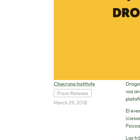
Chacruna Institute
Drogas
voz an
Press Release
plataf
March 29, 2018
El eve
(ciesa
Psicoa
Las tr