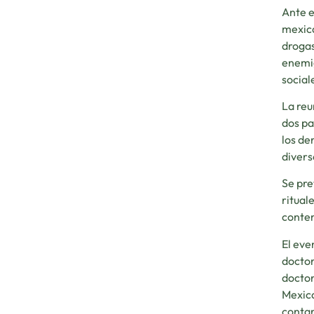
Ante e
mexica
drogas
enemig
social
La reu
dos pa
los de
divers
Se pre
ritual
contem
El eve
doctor
doctor
Mexica
contar