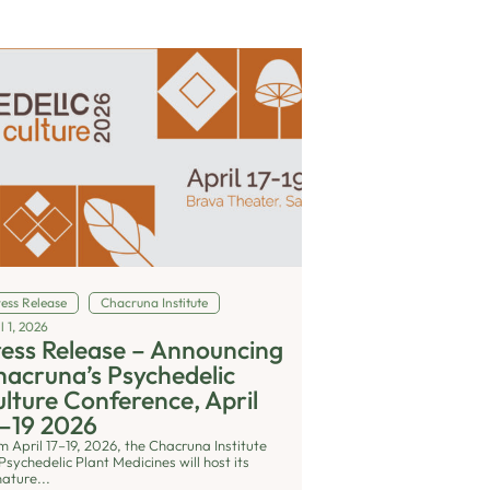
ress Release
Chacruna Institute
l 1, 2026
ess Release – Announcing
acruna’s Psychedelic
lture Conference, April
–19 2026
m April 17–19, 2026, the Chacruna Institute
Psychedelic Plant Medicines will host its
nature...